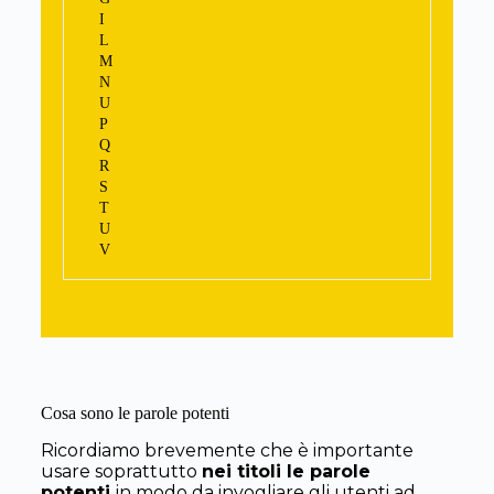
I
L
M
N
U
P
Q
R
S
T
U
V
Cosa sono le parole potenti
Ricordiamo brevemente che è i
mportante
usare soprattutto
nei titoli le parole
potenti
in modo da invogliare gli utenti ad