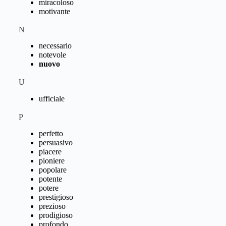
miracoloso
motivante
N
necessario
notevole
nuovo
U
ufficiale
P
perfetto
persuasivo
piacere
pioniere
popolare
potente
potere
prestigioso
prezioso
prodigioso
profondo