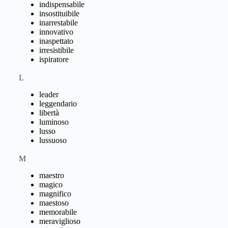
indispensabile
insostituibile
inarrestabile
innovativo
inaspettato
irresistibile
ispiratore
L
leader
leggendario
libertà
luminoso
lusso
lussuoso
M
maestro
magico
magnifico
maestoso
memorabile
meraviglioso