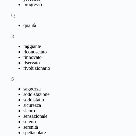
progresso
Q
qualità
R
raggiante
riconosciuto
rinnovato
riservato
rivoluzionario
S
saggezza
soddisfazione
soddisfatto
sicurezza
sicuro
sensazionale
sereno
serenità
spettacolare