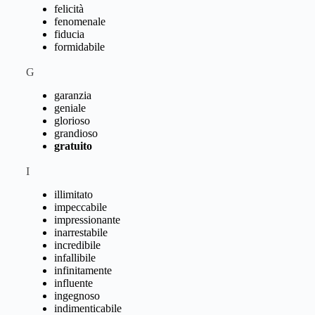
felicità
fenomenale
fiducia
formidabile
G
garanzia
geniale
glorioso
grandioso
gratuito
I
illimitato
impeccabile
impressionante
inarrestabile
incredibile
infallibile
infinitamente
influente
ingegnoso
indimenticabile