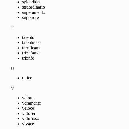
splendido
straordinario
superamento
superiore
T
talento
talentuoso
terrificante
trionfante
trionfo
U
unico
V
valore
veramente
veloce
vittoria
vittorioso
vivace