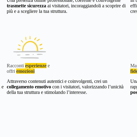
Una presenza online professionale, coerente e coinvolgente
In 
trasmette sicurezza
ai visitatori, incoraggiandoli a scoprire di
eff
più e a scegliere la tua struttura.
cre
Racconti
esperienze
e
Man
offri
emozioni
fid
Attraverso contenuti autentici e coinvolgenti, crei un
Una
à e
collegamento emotivo
con i visitatori, valorizzando l’unicità
rap
della tua struttura e stimolando l’interesse.
pos