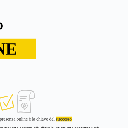
O
NE
presenza online è la chiave del
successo