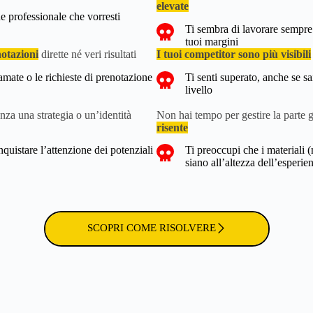
elevate
e professionale che vorresti
Ti sembra di lavorare sempre 
tuoi margini
notazioni
dirette né veri risultati
I tuoi competitor sono più visibili
amate o le richieste di prenotazione
Ti senti superato, anche se sai
livello
enza una strategia o un’identità
Non hai tempo per gestire la parte 
risente
nquistare l’attenzione dei potenziali
Ti preoccupi che i materiali (
siano all’altezza dell’esperien
SCOPRI COME RISOLVERE