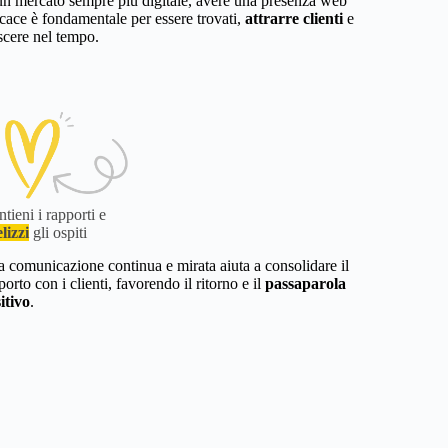
un mercato sempre più digitale, avere una presenza web
icace è fondamentale per essere trovati,
attrarre clienti
e
scere nel tempo.
tieni i rapporti e
elizzi
gli ospiti
 comunicazione continua e mirata aiuta a consolidare il
porto con i clienti, favorendo il ritorno e il
passaparola
itivo
.