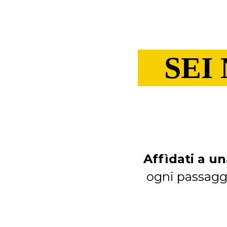
SEI
Affìdati a u
ogni passagg