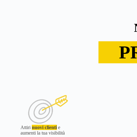
P
Attiri
nuovi clienti
e
aumenti la tua visibilità