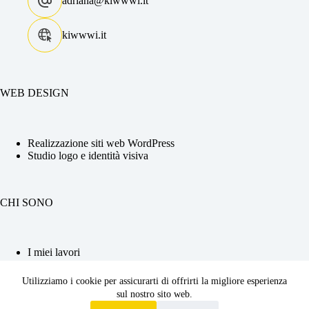
adriana@kiwwwi.it
kiwwwi.it
WEB DESIGN
Realizzazione siti web WordPress
Studio logo e identità visiva
CHI SONO
I miei lavori
La tua Web Designer
Competenze e CV
Utilizziamo i cookie per assicurarti di offrirti la migliore esperienza
Contattami
sul nostro sito web.
2026 ©
Kiwwwi di Adriana Chiabrera
| P.iva :