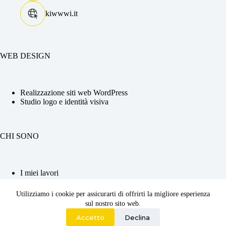
kiwwwi.it
WEB DESIGN
Realizzazione siti web WordPress
Studio logo e identità visiva
CHI SONO
I miei lavori
La tua Web Designer
Competenze e CV
Utilizziamo i cookie per assicurarti di offrirti la migliore esperienza
Contattami
sul nostro sito web.
2026 ©
Kiwwwi di Adriana Chiabrera
| P.iva :
Accetto
Declina
12560620010 | Codice SDI : JKKZDGR